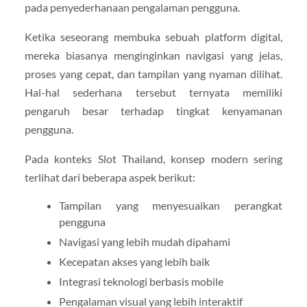
pada penyederhanaan pengalaman pengguna.
Ketika seseorang membuka sebuah platform digital,
mereka biasanya menginginkan navigasi yang jelas,
proses yang cepat, dan tampilan yang nyaman dilihat.
Hal-hal sederhana tersebut ternyata memiliki
pengaruh besar terhadap tingkat kenyamanan
pengguna.
Pada konteks Slot Thailand, konsep modern sering
terlihat dari beberapa aspek berikut:
Tampilan yang menyesuaikan perangkat
pengguna
Navigasi yang lebih mudah dipahami
Kecepatan akses yang lebih baik
Integrasi teknologi berbasis mobile
Pengalaman visual yang lebih interaktif