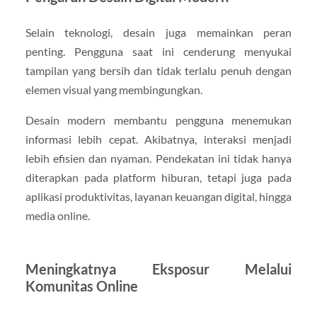
Selain teknologi, desain juga memainkan peran
penting. Pengguna saat ini cenderung menyukai
tampilan yang bersih dan tidak terlalu penuh dengan
elemen visual yang membingungkan.
Desain modern membantu pengguna menemukan
informasi lebih cepat. Akibatnya, interaksi menjadi
lebih efisien dan nyaman. Pendekatan ini tidak hanya
diterapkan pada platform hiburan, tetapi juga pada
aplikasi produktivitas, layanan keuangan digital, hingga
media online.
Meningkatnya Eksposur Melalui
Komunitas Online