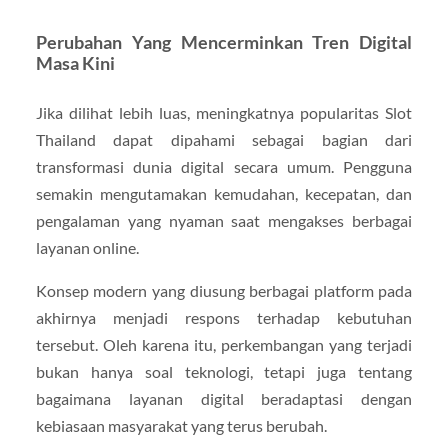
Perubahan Yang Mencerminkan Tren Digital
Masa Kini
Jika dilihat lebih luas, meningkatnya popularitas Slot
Thailand dapat dipahami sebagai bagian dari
transformasi dunia digital secara umum. Pengguna
semakin mengutamakan kemudahan, kecepatan, dan
pengalaman yang nyaman saat mengakses berbagai
layanan online.
Konsep modern yang diusung berbagai platform pada
akhirnya menjadi respons terhadap kebutuhan
tersebut. Oleh karena itu, perkembangan yang terjadi
bukan hanya soal teknologi, tetapi juga tentang
bagaimana layanan digital beradaptasi dengan
kebiasaan masyarakat yang terus berubah.