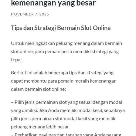
kemenangan yang besar
NOVEMBER 7, 2025
Tips dan Strategi Bermain Slot Online
Untuk meningkatkan peluang menang dalam bermain
slot online, para pemain perlu memiliki strategi yang
tepat.
Berikut ini adalah beberapa tips dan strategi yang
dapat membantu para pemain meraih kemenangan
dalam bermain slot online:
– Pilih jenis permainan slot yang sesuai dengan modal
yang dimiliki. Jika Anda memiliki modal kecil, sebaiknya
pilih jenis permainan slot modal kecil yang memiliki
peluang menang lebih besar.
– Perhatikan paylines dan taruhan yang Anda pasang.