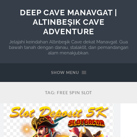
DEEP CAVE MANAVGAT |
ALTINBEŞIK CAVE
ADVENTURE
Jelajahi keindahan Altınbeşik Cave dekat Manavgat. Gua
bawah tanah dengan danau, stalaktit, dan pemandangan
alam menakjubkan.
SHOW MENU
TAG:
FREE SPIN SLOT