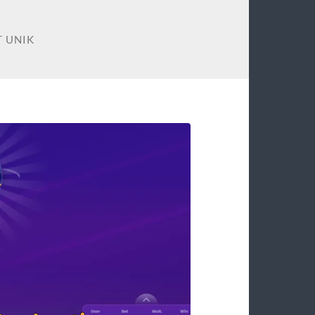
T UNIK