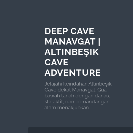
DEEP CAVE
MANAVGAT |
ALTINBEŞIK
CAVE
ADVENTURE
Jelajahi keindahan Altınbeşik
Cave dekat Manavgat. Gua
bawah tanah dengan danau,
stalaktit, dan pemandangan
alam menakjubkan.