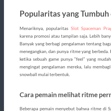
Popularitas yang Tumbuh 
Menariknya, popularitas
Slot Spaceman Pra
karena promosi atau tampilan saja. Lebih bany
Banyak yang berbagi pengalaman tentang baga
menegangkan, dan punya ritme yang berbeda. F
ketika sebuah game punya “feel” yang mudah 
mengingat pengalaman mereka, lalu membagika
snowball mulai terbentuk.
Cara pemain melihat ritme pe
Beberapa pemain menyebut bahwa ritme di Sp