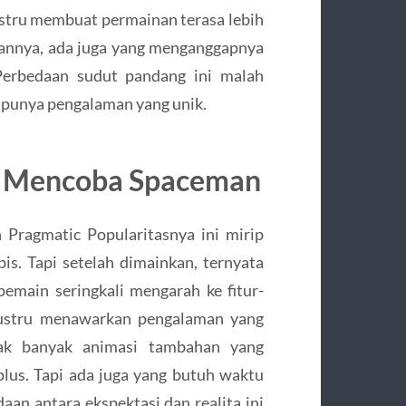
 justru membuat permainan terasa lebih
annya, ada juga yang menganggapnya
Perbedaan sudut pandang ini malah
 punya pengalaman yang unik.
at Mencoba Spaceman
Pragmatic Popularitasnya ini mirip
pis. Tapi setelah dimainkan, ternyata
pemain seringkali mengarah ke fitur-
 justru menawarkan pengalaman yang
idak banyak animasi tambahan yang
i plus. Tapi ada juga yang butuh waktu
aan antara ekspektasi dan realita ini