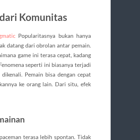
dari Komunitas
gmatic
Popularitasnya bukan hanya
ak datang dari obrolan antar pemain.
imana game ini terasa cepat, kadang
enomena seperti ini biasanya terjadi
dikenali. Pemain bisa dengan cepat
nnya ke orang lain. Dari situ, efek
rmainan
aceman terasa lebih spontan. Tidak