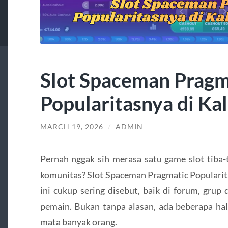
Slot Spaceman Pragm
Popularitasnya di K
MARCH 19, 2026
/
ADMIN
Pernah nggak sih merasa satu game slot tiba-
komunitas? Slot Spaceman Pragmatic Popularita
ini cukup sering disebut, baik di forum, grup
pemain. Bukan tanpa alasan, ada beberapa hal 
mata banyak orang.