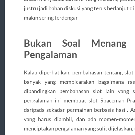
justru jadi bahan diskusi yang terus berlanjut 
makin sering terdengar.
Bukan Soal Menang a
Pengalaman
Kalau diperhatikan, pembahasan tentang slot i
banyak yang membicarakan bagaimana ras
dibandingkan pembahasan slot lain yang s
pengalaman ini membuat slot Spaceman Prag
daripada sekadar permainan berbasis hasil. A
yang harus diambil, dan ada momen-momen
menciptakan pengalaman yang sulit dijelaskan, 