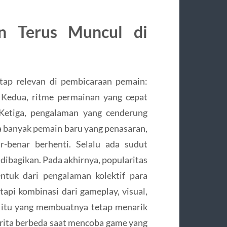
 Terus Muncul di
tap relevan di pembicaraan pemain:
. Kedua, ritme permainan yang cepat
 Ketiga, pengalaman yang cenderung
ena banyak pemain baru yang penasaran,
r-benar berhenti. Selalu ada sudut
dibagikan. Pada akhirnya, popularitas
ntuk dari pengalaman kolektif para
tapi kombinasi dari gameplay, visual,
 itu yang membuatnya tetap menarik
erita berbeda saat mencoba game yang