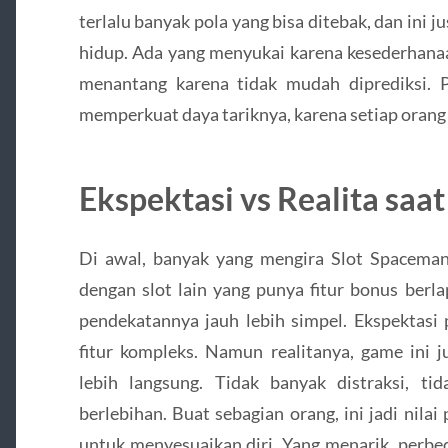
terlalu banyak pola yang bisa ditebak, dan ini
hidup. Ada yang menyukai karena kesederhana
menantang karena tidak mudah diprediksi. 
memperkuat daya tariknya, karena setiap orang
Ekspektasi vs Realita sa
Di awal, banyak yang mengira Slot Spaceman 
dengan slot lain yang punya fitur bonus berla
pendekatannya jauh lebih simpel. Ekspektasi 
fitur kompleks. Namun realitanya, game ini
lebih langsung. Tidak banyak distraksi, t
berlebihan. Buat sebagian orang, ini jadi nila
untuk menyesuaikan diri. Yang menarik, perbed