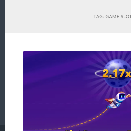
TAG:
GAME SLO