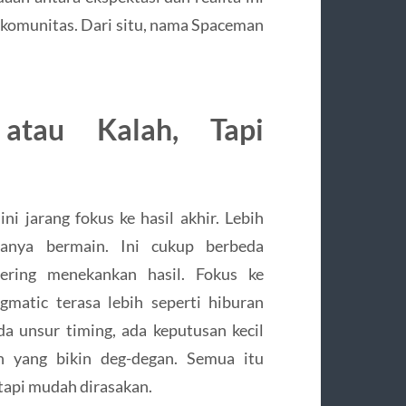
di komunitas. Dari situ, nama Spaceman
tau Kalah, Tapi
ni jarang fokus ke hasil akhir. Lebih
anya bermain. Ini cukup berbeda
ering menekankan hasil. Fokus ke
matic terasa lebih seperti hiburan
da unsur timing, ada keputusan kecil
 yang bikin deg-degan. Semua itu
tapi mudah dirasakan.