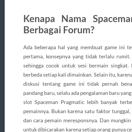
Kenapa Nama Spaceman
Berbagai Forum?
Ada beberapa hal yang membuat game ini te
pertama, konsepnya yang tidak terlalu rumit
sehingga cocok untuk sesi bermain singkat.
berbeda setiap kali dimainkan. Selain itu, kar
diskusi tentang game ini tidak pernah bena
pandang baru, selalu ada pengalaman baru yang 
slot Spaceman Pragmatic lebih banyak terbe
pemainnya. Bukan karena satu faktor tunggal, 
dan cara pemain meresponsnya. Dan mungkin
untuk dibicarakan karena setiap orang punya c