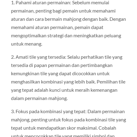
1. Pahami aturan permainan: Sebelum memulai
permainan, penting bagi pemain untuk memahami
aturan dan cara bermain mahjong dengan baik. Dengan
memahami aturan permainan, pemain dapat
mengoptimalkan strategi dan meningkatkan peluang
untuk menang.
2. Amati tile yang tersedia: Selalu perhatikan tile yang
tersedia di papan permainan dan pertimbangkan
kemungkinan tile yang dapat dicocokkan untuk
menghasilkan kombinasi yang lebih baik. Pemilihan tile
yang tepat adalah kunci untuk meraih kemenangan
dalam permainan mahjong.
3. Fokus pada kombinasi yang tepat: Dalam permainan
mahjong, penting untuk fokus pada kombinasi tile yang
tepat untuk mendapatkan skor maksimal. Cobalah
untuk mencocokkan tile yang memiliki simbol dan