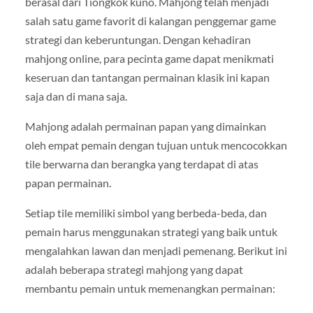
berasal dari Tiongkok kuno. Mahjong telah menjadi
salah satu game favorit di kalangan penggemar game
strategi dan keberuntungan. Dengan kehadiran
mahjong online, para pecinta game dapat menikmati
keseruan dan tantangan permainan klasik ini kapan
saja dan di mana saja.
Mahjong adalah permainan papan yang dimainkan
oleh empat pemain dengan tujuan untuk mencocokkan
tile berwarna dan berangka yang terdapat di atas
papan permainan.
Setiap tile memiliki simbol yang berbeda-beda, dan
pemain harus menggunakan strategi yang baik untuk
mengalahkan lawan dan menjadi pemenang. Berikut ini
adalah beberapa strategi mahjong yang dapat
membantu pemain untuk memenangkan permainan: