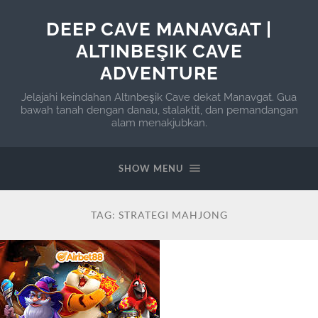
DEEP CAVE MANAVGAT |
ALTINBEŞIK CAVE
ADVENTURE
Jelajahi keindahan Altınbeşik Cave dekat Manavgat. Gua
bawah tanah dengan danau, stalaktit, dan pemandangan
alam menakjubkan.
SHOW MENU
TAG:
STRATEGI MAHJONG