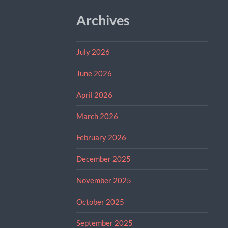
Archives
July 2026
June 2026
April 2026
March 2026
February 2026
December 2025
November 2025
October 2025
September 2025