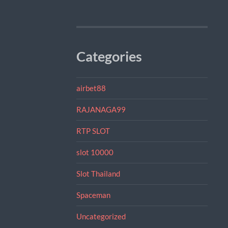
Categories
airbet88
RAJANAGA99
RTP SLOT
slot 10000
Slot Thailand
Spaceman
Uncategorized