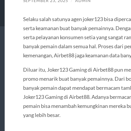
SEPTEMBER 23, 2025
/
ADMIN
Selaku salah satunya agen joker123 bisa dipe
serta keamanan buat banyak pemainnya. Denga
serta pelayanan konsumen setia yang sangat ra
banyak pemain dalam semua hal. Proses dari pe
kemenangan, Airbet88 jaga keamanan data bany
Diluar itu, Joker123 Gaming di Airbet88 pun m
promo menarik buat banyak pemainnya. Dari bon
banyak pemain dapat mendapat bermacam tamb
Joker123 Gaming di Airbet88. Adanya bermaca
pemain bisa menambah kemungkinan mereka bu
yang lebih besar.