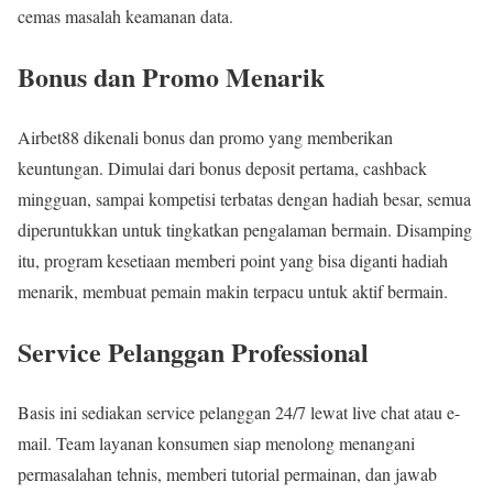
cemas masalah keamanan data.
Bonus dan Promo Menarik
Airbet88 dikenali bonus dan promo yang memberikan
keuntungan. Dimulai dari bonus deposit pertama, cashback
mingguan, sampai kompetisi terbatas dengan hadiah besar, semua
diperuntukkan untuk tingkatkan pengalaman bermain. Disamping
itu, program kesetiaan memberi point yang bisa diganti hadiah
menarik, membuat pemain makin terpacu untuk aktif bermain.
Service Pelanggan Professional
Basis ini sediakan service pelanggan 24/7 lewat live chat atau e-
mail. Team layanan konsumen siap menolong menangani
permasalahan tehnis, memberi tutorial permainan, dan jawab