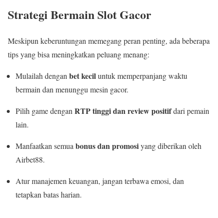
Strategi Bermain Slot Gacor
Meskipun keberuntungan memegang peran penting, ada beberapa
tips yang bisa meningkatkan peluang menang:
bet kecil
Mulailah dengan
untuk memperpanjang waktu
bermain dan menunggu mesin gacor.
RTP tinggi dan review positif
Pilih game dengan
dari pemain
lain.
bonus dan promosi
Manfaatkan semua
yang diberikan oleh
Airbet88.
Atur manajemen keuangan, jangan terbawa emosi, dan
tetapkan batas harian.