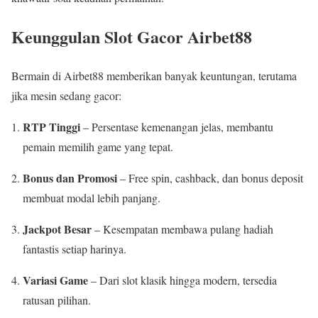
Keunggulan Slot Gacor Airbet88
Bermain di Airbet88 memberikan banyak keuntungan, terutama
jika mesin sedang gacor:
RTP Tinggi
– Persentase kemenangan jelas, membantu
pemain memilih game yang tepat.
Bonus dan Promosi
– Free spin, cashback, dan bonus deposit
membuat modal lebih panjang.
Jackpot Besar
– Kesempatan membawa pulang hadiah
fantastis setiap harinya.
Variasi Game
– Dari slot klasik hingga modern, tersedia
ratusan pilihan.