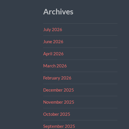
Archives
July 2026
June 2026
April 2026
March 2026
February 2026
December 2025
November 2025
October 2025
September 2025