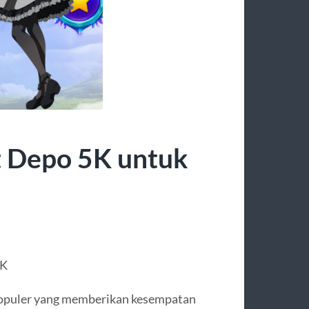
t Depo 5K untuk
5K
populer yang memberikan kesempatan