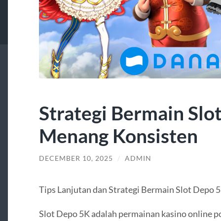
Strategi Bermain Slo
Menang Konsisten
DECEMBER 10, 2025
/
ADMIN
Tips Lanjutan dan Strategi Bermain Slot Depo 
Slot Depo 5K adalah permainan kasino online 