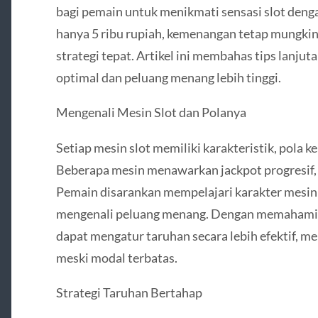
bagi pemain untuk menikmati sensasi slot den
hanya 5 ribu rupiah, kemenangan tetap mungkin
strategi tepat. Artikel ini membahas tips lanju
optimal dan peluang menang lebih tinggi.
Mengenali Mesin Slot dan Polanya
Setiap mesin slot memiliki karakteristik, pola 
Beberapa mesin menawarkan jackpot progresif, 
Pemain disarankan mempelajari karakter mesin
mengenali peluang menang. Dengan memahami p
dapat mengatur taruhan secara lebih efektif, 
meski modal terbatas.
Strategi Taruhan Bertahap