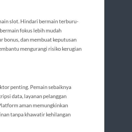
ain slot. Hindari bermain terburu-
 bermain fokus lebih mudah
ur bonus, dan membuat keputusan
embantu mengurangi risiko kerugian
tor penting. Pemain sebaiknya
ripsi data, layanan pelanggan
. Platform aman memungkinkan
inan tanpa khawatir kehilangan