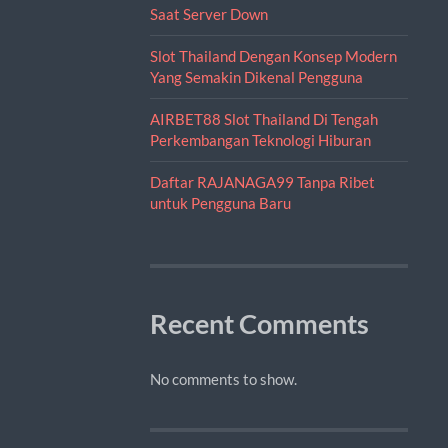
Saat Server Down
Slot Thailand Dengan Konsep Modern
Yang Semakin Dikenal Pengguna
AIRBET88 Slot Thailand Di Tengah
Perkembangan Teknologi Hiburan
Daftar RAJANAGA99 Tanpa Ribet
untuk Pengguna Baru
Recent Comments
No comments to show.