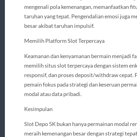
mengenali pola kemenangan, memanfaatkan fit
taruhan yang tepat. Pengendalian emosi juga m
besar akibat taruhan impulsif.
Memilih Platform Slot Terpercaya
Keamanan dan kenyamanan bermain menjadi fak
memilih situs slot terpercaya dengan sistem enk
responsif, dan proses deposit/withdraw cepat
pemain fokus pada strategi dan keseruan perma
modal atau data pribadi.
Kesimpulan
Slot Depo 5K bukan hanya permainan modal ren
meraih kemenangan besar dengan strategi tepa