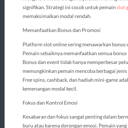
signifikan. Strategi ini cocok untuk pemain
slot 
memaksimalkan modal rendah.
Memanfaatkan Bonus dan Promosi
Platform slot online sering menawarkan bonus d
Pemain sebaiknya memanfaatkan semua bonus
Bonus dan event tidak hanya memperbesar pelu
memungkinkan pemain mencoba berbagai jenis 
Free spins, cashback, dan hadiah mini-game ada
kemenangan modal kecil.
Fokus dan Kontrol Emosi
Kesabaran dan fokus sangat penting dalam berm
buru atau karena dorongan emosi. Pemain yang