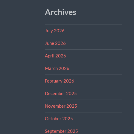
Archives
July 2026
June 2026
April 2026
March 2026
February 2026
December 2025
November 2025
October 2025
September 2025