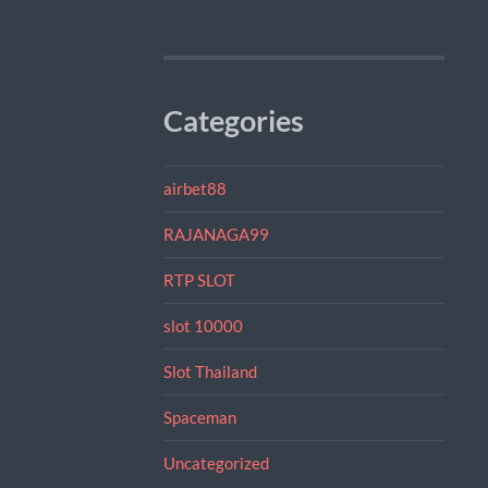
Categories
airbet88
RAJANAGA99
RTP SLOT
slot 10000
Slot Thailand
Spaceman
Uncategorized