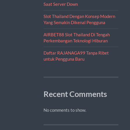
Saat Server Down
Slot Thailand Dengan Konsep Modern
Yang Semakin Dikenal Pengguna
AIRBET88 Slot Thailand Di Tengah
Perkembangan Teknologi Hiburan
Daftar RAJANAGA99 Tanpa Ribet
untuk Pengguna Baru
Recent Comments
No comments to show.