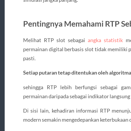
Pentingnya Memahami RTP Seba
Melihat RTP slot sebagai
angka statistik
me
permainan digital berbasis slot tidak memiliki p
pasti.
Setiap putaran tetap ditentukan oleh algoritma
sehingga RTP lebih berfungsi sebagai ga
permainan daripada sebagai indikator langsung 
Di sisi lain, kehadiran informasi RTP menun
modern semakin mengedepankan keterbukaan d