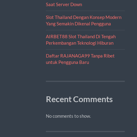
Saat Server Down
Slot Thailand Dengan Konsep Modern
Yang Semakin Dikenal Pengguna
AIRBET88 Slot Thailand Di Tengah
Perkembangan Teknologi Hiburan
Daftar RAJANAGA99 Tanpa Ribet
untuk Pengguna Baru
Recent Comments
No comments to show.