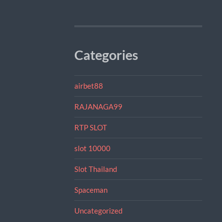
Categories
airbet88
RAJANAGA99
RTP SLOT
slot 10000
Slot Thailand
Spaceman
Uncategorized