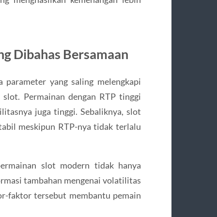
ing Dibahas Bersamaan
ua parameter yang saling melengkapi
slot. Permainan dengan RTP tinggi
litasnya juga tinggi. Sebaliknya, slot
stabil meskipun RTP-nya tidak terlalu
ermainan slot modern tidak hanya
rmasi tambahan mengenai volatilitas
tor-faktor tersebut membantu pemain