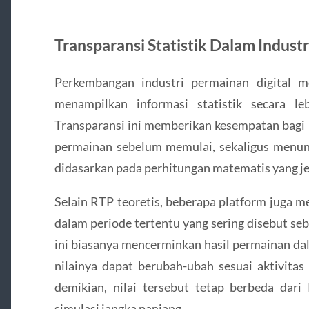
Transparansi Statistik Dalam Indus
Perkembangan industri permainan digital 
menampilkan informasi statistik secara l
Transparansi ini memberikan kesempatan ba
permainan sebelum memulai, sekaligus menu
didasarkan pada perhitungan matematis yang je
Selain RTP teoretis, beberapa platform juga 
dalam periode tertentu yang sering disebut se
ini biasanya mencerminkan hasil permainan da
nilainya dapat berubah-ubah sesuai aktivita
demikian, nilai tersebut tetap berbeda dari
simulasi jangka panjang.