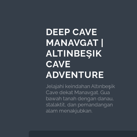
DEEP CAVE
MANAVGAT |
ALTINBEŞIK
CAVE
ADVENTURE
Jelajahi keindahan Altınbeşik
Cave dekat Manavgat. Gua
bawah tanah dengan danau,
stalaktit, dan pemandangan
alam menakjubkan.