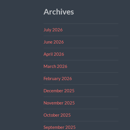
Archives
July 2026
June 2026
April 2026
March 2026
February 2026
December 2025
November 2025
October 2025
September 2025