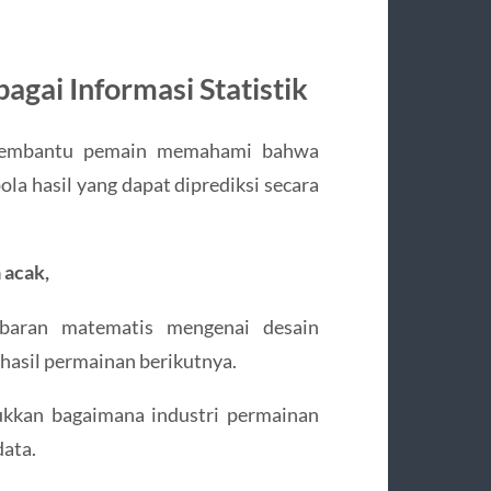
gai Informasi Statistik
mbantu pemain memahami bahwa
ola hasil yang dapat diprediksi secara
 acak,
mbaran matematis mengenai desain
hasil permainan berikutnya.
jukkan bagaimana industri permainan
ata.