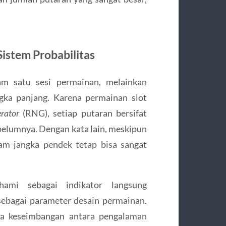
istem Probabilitas
am satu sesi permainan, melainkan
ngka panjang. Karena permainan slot
rator
(RNG), setiap putaran bersifat
ebelumnya. Dengan kata lain, meskipun
lam jangka pendek tetap bisa sangat
ahami sebagai indikator langsung
sebagai parameter desain permainan.
 keseimbangan antara pengalaman